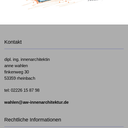
Kontakt
dipl. ing. innenarchitektin
anne wahlen
finkenweg 30
53359 rheinbach
tel: 02226 15 87 98
wahlen@aw-innenarchitektur.de
Rechtliche Informationen