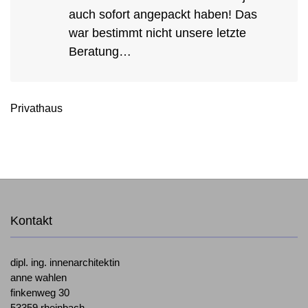
auch sofort angepackt haben! Das
war bestimmt nicht unsere letzte
Beratung…
Privathaus
Kontakt
dipl. ing. innenarchitektin
anne wahlen
finkenweg 30
53359 rheinbach